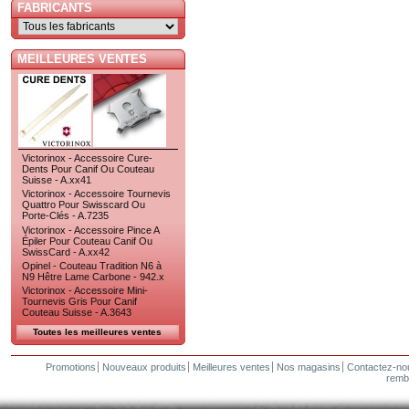
FABRICANTS
MEILLEURES VENTES
Victorinox - Accessoire Cure-
Dents Pour Canif Ou Couteau
Suisse - A.xx41
Victorinox - Accessoire Tournevis
Quattro Pour Swisscard Ou
Porte-Clés - A.7235
Victorinox - Accessoire Pince A
Épiler Pour Couteau Canif Ou
SwissCard - A.xx42
Opinel - Couteau Tradition N6 à
N9 Hêtre Lame Carbone - 942.x
Victorinox - Accessoire Mini-
Tournevis Gris Pour Canif
Couteau Suisse - A.3643
Toutes les meilleures ventes
Promotions
Nouveaux produits
Meilleures ventes
Nos magasins
Contactez-no
remb