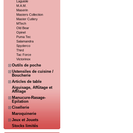
Laguiole
M.A.M.
Maserin
Masters Collection
Master Cutlery
MTech
Old Bear
Opinel
Puma Tec
Salamandra
Spyderco
Third
Tac Force
Victorinox
Outils de poche
Ustensiles de cuisine /
Boucherie
Articles de table
Aiguisage, Affûtage et
Affilage
Manucure-Rasage-
Epilation
Cisellerie
Maroquinerie
Jeux et Jouets
Stocks limités