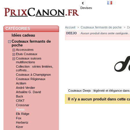
€
Devises
Accueil
>
Couteaux fermants de poche
>
D
CATÉGORIES
DEEJO
Aucun produit dans cette catégorie.
Idées cadeau
Couteaux fermants de
poche
Accessoires
Etuis Couteaux
Couteaux suisses
multifonctions
Collection : séries limitées,
coffrets...
Couteaux à Champignon
Couteaux Régionaux
Actilam
André Verdier
Couteaux Deejo : légèreté et élégance dan
Arbalète G. David
Buck
Il n'y a aucun produit dans cette c
CRKT
Crossnar
Deejo
Elk Ridge
Fox
Herbertz
Kizer