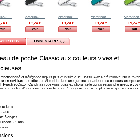
inox -...
Victorinox -...
Victorinox -...
Victorinox -...
Victorinox 
,24 €
19,24 €
19,24 €
19,24 €
19,24 
Voir
Voir
Voir
Voir
Voir
AVOIR PLUS
COMMENTAIRES (0)
eau de poche Classic aux couleurs vives et
cieuses
fonctionnalité et d’élégance depuis plus d’un siècle, le Classic Alox a été relooké. Nous l’avo
jour en revisitant ses côtes en Alox chic dans une gamme audacieuse de couleurs énergiques
h Peach et Cotton Candy afin que vous puissiez choisir celle qui correspond le mieux à vos 
otre sélection d’accessoires assortis, c’est l’engagement à vie le plus facile que vous aurez
!
tite lame
iseaux
me à ongles
urnevis 2,5 mm
nneau
sions