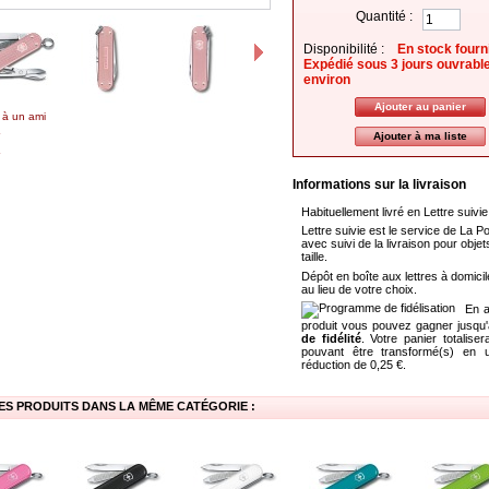
Quantité :
Disponibilité :
En stock fourn
Expédié sous 3 jours ouvrabl
environ
 à un ami
Ajouter à ma liste
Informations sur la livraison
Habituellement livré en Lettre suivie
Lettre suivie est le service de La P
avec suivi de la livraison pour objet
taille.
Dépôt en boîte aux lettres à domicil
au lieu de votre choix.
En a
produit vous pouvez gagner jusqu
de fidélité
. Votre panier totalise
pouvant être transformé(s) en
réduction de
0,25 €
.
ES PRODUITS DANS LA MÊME CATÉGORIE :