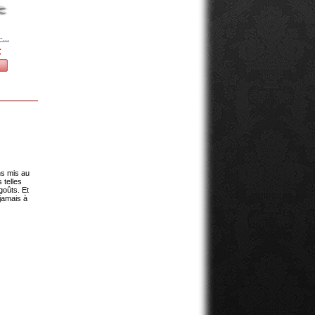
-...
Victorinox -...
Victorinox -...
Victorinox -...
Victorinox -...
€
19,24 €
19,24 €
26,62 €
26,62 €
Voir
Voir
Voir
Voir
ns mis au
 telles
goûts. Et
 jamais à