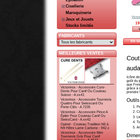
Cisellerie
Maroquinerie
Victor
Jeux et Jouets
19
Stocks limités
FABRICANTS
EN S
MEILLEURES VENTES
Cout
auda
Icône de 
goût du 
que Fres
Victorinox - Accessoire Cure-
grâce à n
Dents Pour Canif Ou Couteau
prendre 
Suisse - A.xx41
Outils
Victorinox - Accessoire Tournevis
Quattro Pour Swisscard Ou
Pe
Porte-Clés - A.7235
C
Victorinox - Accessoire Pince A
Épiler Pour Couteau Canif Ou
Li
SwissCard - A.xx42
To
Opinel - Couteau Tradition N6 à
A
N9 Hêtre Lame Carbone - 942.x
Victorinox - Accessoire Mini-
Dimen
Tournevis Gris Pour Canif