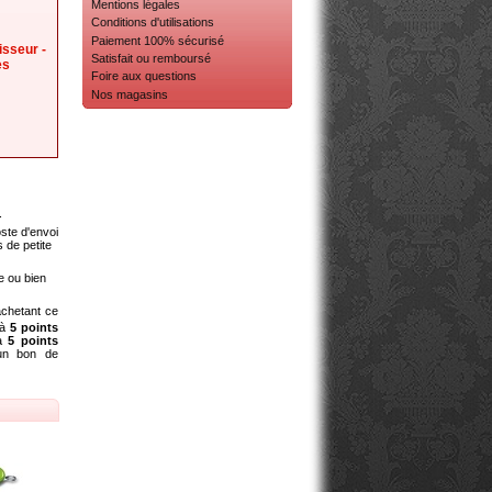
Mentions légales
Conditions d'utilisations
Paiement 100% sécurisé
isseur -
Satisfait ou remboursé
es
Foire aux questions
Nos magasins
.
oste d'envoi
s de petite
e ou bien
chetant ce
'à
5
points
ra
5
points
 un bon de