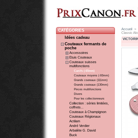
Accueil
>
CATÉGORIES
Classic Al
Idées cadeau
VICTORIN
Couteaux fermants de
poche
Accessoires
Etuis Couteaux
Couteaux suisses
multifonctions
Canifs (-65mm)
Couteaux moyens (-93mm)
Grands couteaux (111mm)
Grands couteaux (130mm)
Pinces multifonctions
Divers
Pour les collectionneurs
Collection : séries limitées,
coffrets...
Couteaux à Champignon
Couteaux Régionaux
Actilam
André Verdier
Arbalète G. David
Buck