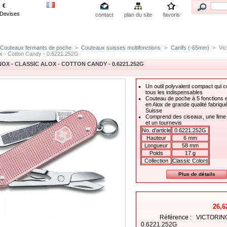
€
Devises
contact
plan du site
favoris
Couteaux fermants de poche
>
Couteaux suisses multifonctions
>
Canifs (-65mm)
>
Vic
ox - Cotton Candy - 0.6221.252G
OX - CLASSIC ALOX - COTTON CANDY - 0.6221.252G
Un outil polyvalent compact qui
tous les indispensables
Couteau de poche à 5 fonctions e
en Alox de grande qualité fabriqu
Suisse
Comprend des ciseaux, une lime
et un tournevis
No. d'article
0.6221.252G
Hauteur
6 mm
Longueur
58 mm
Poids
17 g
Collection
Classic Colors
Plus de détails
26,6
Référence :
VICTORIN
0.6221.252G