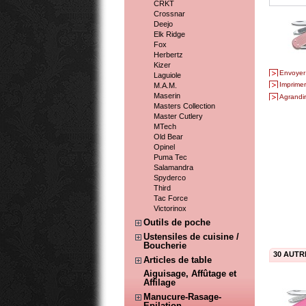
CRKT
Crossnar
Deejo
Elk Ridge
Fox
Herbertz
Kizer
Envoyer
Laguiole
Imprimer
M.A.M.
Maserin
Agrandir
Masters Collection
Master Cutlery
MTech
Old Bear
Opinel
Puma Tec
Salamandra
Spyderco
Third
Tac Force
Victorinox
Outils de poche
Ustensiles de cuisine /
Boucherie
30 AUTR
Articles de table
Aiguisage, Affûtage et
Affilage
Manucure-Rasage-
Epilation