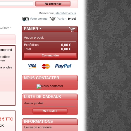
Bienvenue,
identifiez-vous
Votre compte
Panier :
(vide)
torinox -
PANIER
Aucun produit
Expédition
0,00 €
Total
0,00 €
 comprend
Commander
t côtes
é en
 à ongles
NOUS CONTACTER
LISTE DE CADEAUX
Aucun produit
Mes listes
2 €
TTC
INFORMATIONS
OX
Livraison et retours