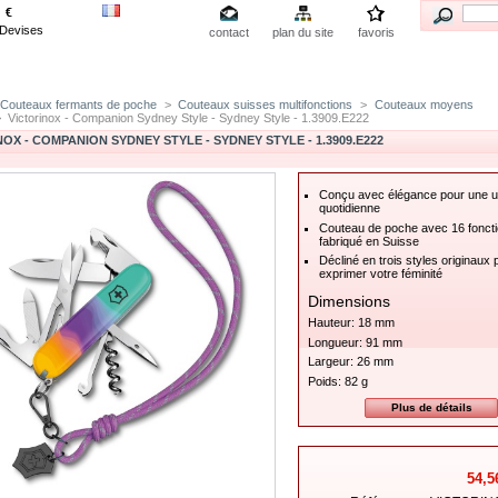
€
Devises
contact
plan du site
favoris
Couteaux fermants de poche
>
Couteaux suisses multifonctions
>
Couteaux moyens
>
Victorinox - Companion Sydney Style - Sydney Style - 1.3909.E222
OX - COMPANION SYDNEY STYLE - SYDNEY STYLE - 1.3909.E222
Conçu avec élégance pour une uti
quotidienne
Couteau de poche avec 16 foncti
fabriqué en Suisse
Décliné en trois styles originaux 
exprimer votre féminité
Dimensions
Hauteur:
18 mm
Longueur:
91 mm
Largeur:
26 mm
Poids:
82 g
Plus de détails
54,5