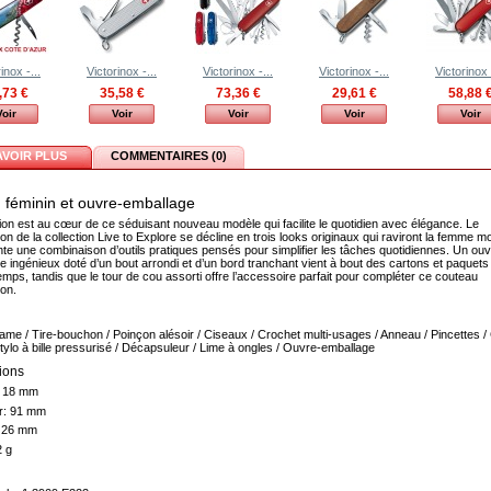
inox -...
Victorinox -...
Victorinox -...
Victorinox -...
Victorinox 
,73 €
35,58 €
73,36 €
29,61 €
58,88 
Voir
Voir
Voir
Voir
Voir
AVOIR PLUS
COMMENTAIRES (0)
 féminin et ouvre-emballage
tion est au cœur de ce séduisant nouveau modèle qui facilite le quotidien avec élégance. Le
n de la collection Live to Explore se décline en trois looks originaux qui raviront la femme m
nte une combinaison d’outils pratiques pensés pour simplifier les tâches quotidiennes. Un ouv
e ingénieux doté d’un bout arrondi et d’un bord tranchant vient à bout des cartons et paquets
emps, tandis que le tour de cou assorti offre l’accessoire parfait pour compléter ce couteau
ion.
ame / Tire-bouchon / Poinçon alésoir / Ciseaux / Crochet multi-usages / Anneau / Pincettes /
Stylo à bille pressurisé / Décapsuleur / Lime à ongles / Ouvre-emballage
ions
:
18 mm
r:
91 mm
:
26 mm
2 g