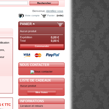
Bienvenue,
identifiez-vous
Votre compte
Panier :
(vide)
PANIER
Aucun produit
Expédition
0,00 €
Total
0,00 €
lisation
Commander
ons,
pour
NOUS CONTACTER
LISTE DE CADEAUX
Aucun produit
Mes listes
INFORMATIONS
6 €
TTC
Livraison et retours