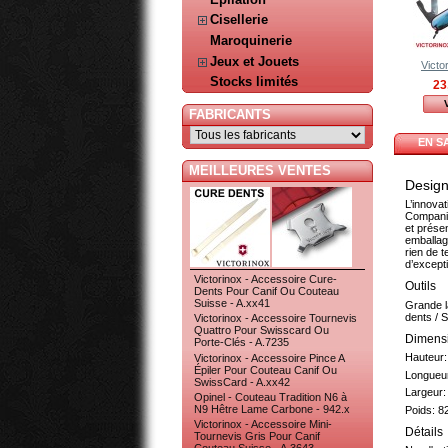
Cisellerie
Maroquinerie
Jeux et Jouets
Victor
Stocks limités
23
FABRICANTS
EN S
MEILLEURES VENTES
Design
L’innova
Companio
et prése
emballag
rien de t
d’except
Victorinox - Accessoire Cure-
Outils
Dents Pour Canif Ou Couteau
Suisse - A.xx41
Grande l
dents / 
Victorinox - Accessoire Tournevis
Quattro Pour Swisscard Ou
Dimens
Porte-Clés - A.7235
Hauteur
Victorinox - Accessoire Pince A
Épiler Pour Couteau Canif Ou
Longueu
SwissCard - A.xx42
Largeur
Opinel - Couteau Tradition N6 à
N9 Hêtre Lame Carbone - 942.x
Poids:
8
Victorinox - Accessoire Mini-
Détails
Tournevis Gris Pour Canif