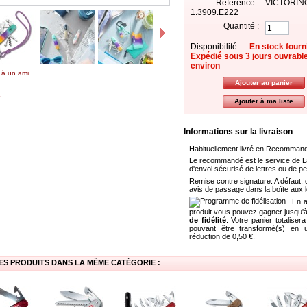
Référence :
VICTORIN
1.3909.E222
Quantité :
Disponibilité :
En stock fourn
Expédié sous 3 jours ouvrabl
environ
 à un ami
Ajouter à ma liste
Informations sur la livraison
Habituellement livré en Recomman
Le recommandé est le service de L
d'envoi sécurisé de lettres ou de pet
Remise contre signature. A défaut, 
avis de passage dans la boîte aux l
En a
produit vous pouvez gagner jusqu'
de fidélité
. Votre panier totaliser
pouvant être transformé(s) en
réduction de
0,50 €
.
ES PRODUITS DANS LA MÊME CATÉGORIE :