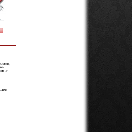
-...
Victorinox -...
Victorinox -...
Victorinox -...
Victorinox -...
€
35,58 €
80,50 €
35,52 €
23,28 €
Voir
Voir
Voir
Voir
oderne,
re-
 en un
 Cure-