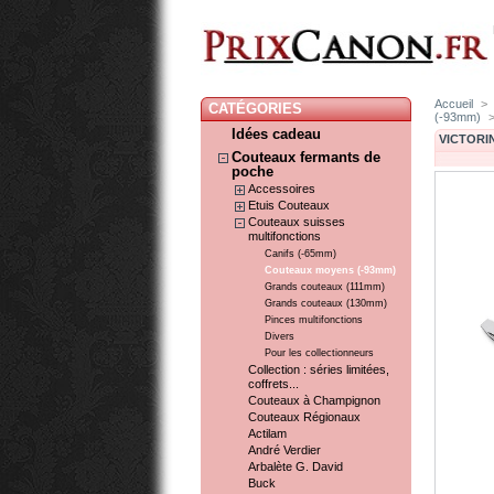
Accueil
>
CATÉGORIES
(-93mm)
Idées cadeau
VICTORIN
Couteaux fermants de
poche
Accessoires
Etuis Couteaux
Couteaux suisses
multifonctions
Canifs (-65mm)
Couteaux moyens (-93mm)
Grands couteaux (111mm)
Grands couteaux (130mm)
Pinces multifonctions
Divers
Pour les collectionneurs
Collection : séries limitées,
coffrets...
Couteaux à Champignon
Couteaux Régionaux
Actilam
André Verdier
Arbalète G. David
Buck