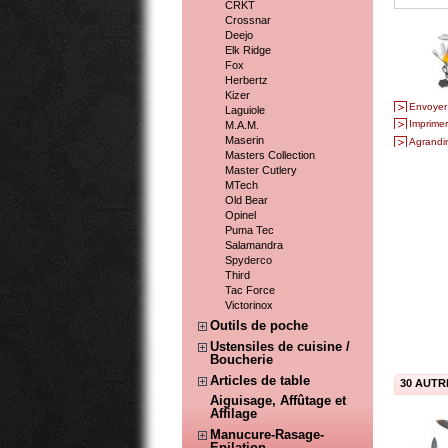
CRKT
Crossnar
Deejo
Elk Ridge
Fox
Herbertz
Kizer
Envoyer
Laguiole
Imprimer
M.A.M.
Maserin
Agrandir
Masters Collection
Master Cutlery
MTech
Old Bear
Opinel
Puma Tec
Salamandra
Spyderco
Third
Tac Force
Victorinox
Outils de poche
Ustensiles de cuisine /
Boucherie
Articles de table
30 AUTR
Aiguisage, Affûtage et
Affilage
Manucure-Rasage-
Epilation