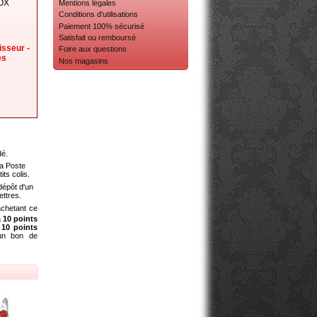
OX
Mentions légales
Conditions d'utilisations
Paiement 100% sécurisé
Satisfait ou remboursé
isseur -
Foire aux questions
es
Nos magasins
dé.
a Poste
its colis.
dépôt d'un
ettres.
chetant ce
à
10
points
a
10
points
 un bon de